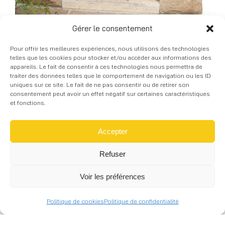
Gérer le consentement
Pour offrir les meilleures expériences, nous utilisons des technologies
telles que les cookies pour stocker et/ou accéder aux informations des
SARL THORAVAL et Fils
appareils. Le fait de consentir à ces technologies nous permettra de
Le Champ Blanc – Servel
traiter des données telles que le comportement de navigation ou les ID
uniques sur ce site. Le fait de ne pas consentir ou de retirer son
22300 Lannion
consentement peut avoir un effet négatif sur certaines caractéristiques
et fonctions.
Nous contacter
Tel. 02 96 47 26 56
Accepter
Mob. 06 31 49 87 79
Fax. 02 96 47 21 49
Refuser
Mail. contact@courbalu.fr
Voir les préférences
© 2026 COURBALU - Tous droits réservés -
RECEVOIR NOTRE CATALOGUE
Réalisation graphique -
Mentions légales
-
Skill
Politique de cookies
Politique de confidentialité
Design
à Lannion