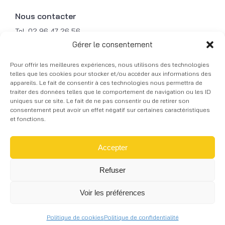
Nous contacter
Tel. 02 96 47 26 56
Mob. 06 31 49 87 79
Gérer le consentement
Fax. 02 96 47 21 49
Pour offrir les meilleures expériences, nous utilisons des technologies
Mail. contact@courbalu.fr
telles que les cookies pour stocker et/ou accéder aux informations des
appareils. Le fait de consentir à ces technologies nous permettra de
traiter des données telles que le comportement de navigation ou les ID
© 2026 COURBALU - Tous droits réservés -
uniques sur ce site. Le fait de ne pas consentir ou de retirer son
Réalisation graphique -
Mentions légales
-
Skill
consentement peut avoir un effet négatif sur certaines caractéristiques
Design
à Lannion
et fonctions.
Accepter
Refuser
Voir les préférences
RECEVOIR NOTRE CATALOGUE
Politique de cookies
Politique de confidentialité