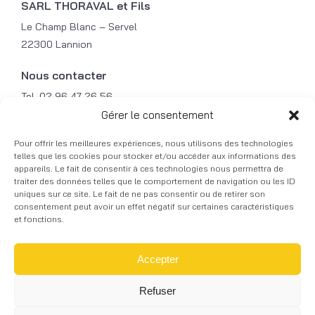
SARL THORAVAL et Fils
Le Champ Blanc – Servel
22300 Lannion
Nous contacter
Tel. 02 96 47 26 56
Mob. 06 31 49 87 79
Gérer le consentement
Fax. 02 96 47 21 49
Pour offrir les meilleures expériences, nous utilisons des technologies
Mail. contact@courbalu.fr
telles que les cookies pour stocker et/ou accéder aux informations des
appareils. Le fait de consentir à ces technologies nous permettra de
traiter des données telles que le comportement de navigation ou les ID
© 2026 COURBALU - Tous droits réservés -
uniques sur ce site. Le fait de ne pas consentir ou de retirer son
Réalisation graphique -
Mentions légales
-
Skill
consentement peut avoir un effet négatif sur certaines caractéristiques
Design
à Lannion
et fonctions.
Accepter
Refuser