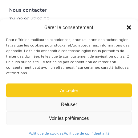
Nous contacter
Tel. 02 96 47 26 56
Mob. 06 31 49 87 79
Gérer le consentement
Fax. 02 96 47 21 49
Pour offrir les meilleures expériences, nous utilisons des technologies
Mail. contact@courbalu.fr
telles que les cookies pour stocker et/ou accéder aux informations des
appareils. Le fait de consentir à ces technologies nous permettra de
traiter des données telles que le comportement de navigation ou les ID
© 2026 COURBALU - Tous droits réservés -
uniques sur ce site. Le fait de ne pas consentir ou de retirer son
Réalisation graphique -
Mentions légales
-
Skill
consentement peut avoir un effet négatif sur certaines caractéristiques
Design
à Lannion
et fonctions.
Accepter
Refuser
Voir les préférences
RECEVOIR NOTRE CATALOGUE
Politique de cookies
Politique de confidentialité