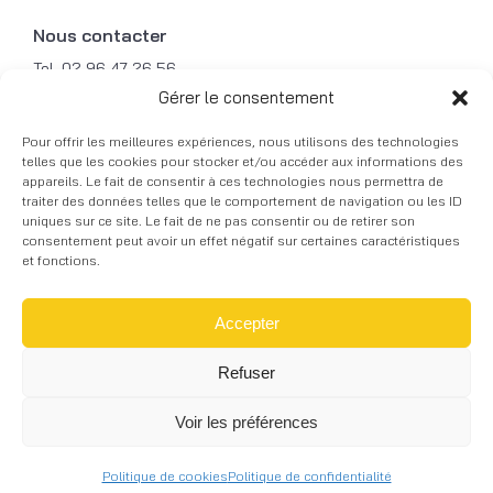
Nous contacter
Tel. 02 96 47 26 56
Mob. 06 31 49 87 79
Gérer le consentement
Fax. 02 96 47 21 49
Pour offrir les meilleures expériences, nous utilisons des technologies
Mail. contact@courbalu.fr
telles que les cookies pour stocker et/ou accéder aux informations des
appareils. Le fait de consentir à ces technologies nous permettra de
traiter des données telles que le comportement de navigation ou les ID
© 2026 COURBALU - Tous droits réservés -
uniques sur ce site. Le fait de ne pas consentir ou de retirer son
Réalisation graphique -
Mentions légales
-
Skill
consentement peut avoir un effet négatif sur certaines caractéristiques
Design
à Lannion
et fonctions.
Accepter
Refuser
Voir les préférences
RECEVOIR NOTRE CATALOGUE
Politique de cookies
Politique de confidentialité