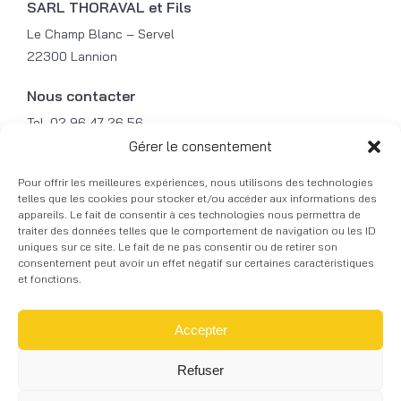
SARL THORAVAL et Fils
Le Champ Blanc – Servel
22300 Lannion
Nous contacter
Tel. 02 96 47 26 56
Mob. 06 31 49 87 79
Gérer le consentement
Fax. 02 96 47 21 49
Pour offrir les meilleures expériences, nous utilisons des technologies
Mail. contact@courbalu.fr
telles que les cookies pour stocker et/ou accéder aux informations des
appareils. Le fait de consentir à ces technologies nous permettra de
traiter des données telles que le comportement de navigation ou les ID
© 2026 COURBALU - Tous droits réservés -
uniques sur ce site. Le fait de ne pas consentir ou de retirer son
Réalisation graphique -
Mentions légales
-
Skill
consentement peut avoir un effet négatif sur certaines caractéristiques
Design
à Lannion
et fonctions.
Accepter
Refuser