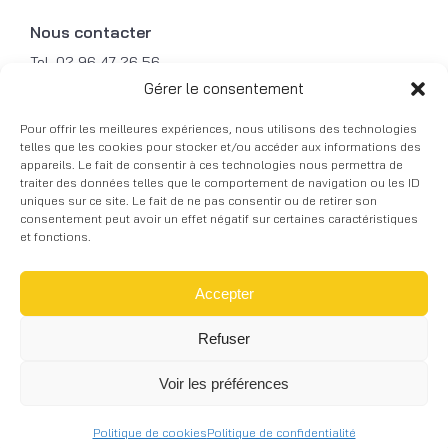
Nous contacter
Tel. 02 96 47 26 56
Mob. 06 31 49 87 79
Gérer le consentement
Fax. 02 96 47 21 49
Pour offrir les meilleures expériences, nous utilisons des technologies
Mail. contact@courbalu.fr
telles que les cookies pour stocker et/ou accéder aux informations des
appareils. Le fait de consentir à ces technologies nous permettra de
traiter des données telles que le comportement de navigation ou les ID
© 2026 COURBALU - Tous droits réservés -
uniques sur ce site. Le fait de ne pas consentir ou de retirer son
Réalisation graphique -
Mentions légales
-
Skill
consentement peut avoir un effet négatif sur certaines caractéristiques
Design
à Lannion
et fonctions.
Accepter
Refuser
Voir les préférences
RECEVOIR NOTRE CATALOGUE
Politique de cookies
Politique de confidentialité